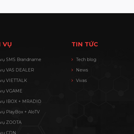
 VỤ
TIN TỨC
 vụ SMS Brandname
Tech blog
 vụ VAS DEALER
News
 vụ VIETTALK
Vivas
 vụ VGAME
 vụ IBOX + MRADIO
vụ PlayBox + AloTV
 vụ ZOOTA
 vụ CDN