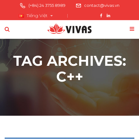
(+84) 24 3755 8989
contact@vivas.vn
Tiếng Việt
TAG ARCHIVES:
C++