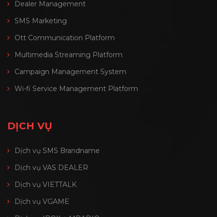
Dealer Management
SMS Marketing
Ott Communication Platform
Multimedia Streaming Platform
Campaign Management System
Wi-fi Service Management Platform
DỊCH VỤ
Dịch vụ SMS Brandname
Dịch vụ VAS DEALER
Dịch vụ VIETTALK
Dịch vụ VGAME