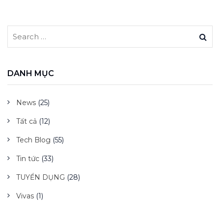
DANH MỤC
News
(25)
Tất cả
(12)
Tech Blog
(55)
Tin tức
(33)
TUYỂN DỤNG
(28)
Vivas
(1)