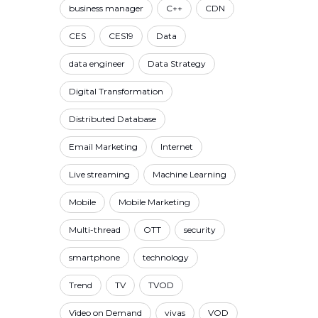
business manager
C++
CDN
CES
CES19
Data
data engineer
Data Strategy
Digital Transformation
Distributed Database
Email Marketing
Internet
Live streaming
Machine Learning
Mobile
Mobile Marketing
Multi-thread
OTT
security
smartphone
technology
Trend
TV
TVOD
Video on Demand
vivas
VOD