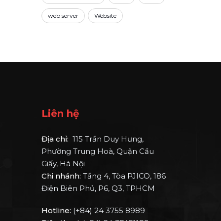
web server
Website
Liên hệ
Địa chỉ:
115 Trần Duy Hưng,
Phường Trung Hoà, Quận Cầu
Giấy, Hà Nội
Chi nhánh:
Tầng 4, Tòa PJICO, 186
Điện Biên Phủ, P6, Q3, TPHCM
Hotline:
(+84) 24 3755 8989