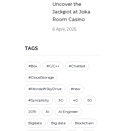
Uncover the
Jackpot at Joka
Room Casino
6 April, 2025
TAGS
#Box
#C/C++
#Chatbot
#CloudStorage
#MicrosoftSkyDrive
#new
#Syncplicity
3G
4G
5G
2019
AI
AI Engineer
Bigdata
Big data
Blockchain