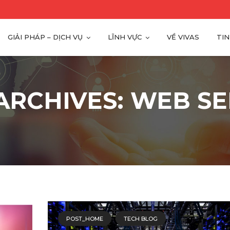
GIẢI PHÁP – DỊCH VỤ
LĨNH VỰC
VỀ VIVAS
TIN
ARCHIVES: WEB S
POST_HOME
TECH BLOG