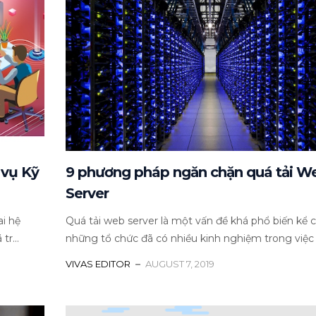
 vụ Kỹ
9 phương pháp ngăn chặn quá tải W
Server
ai hệ
Quá tải web server là một vấn đề khá phổ biến kể c
r...
những tổ chức đã có nhiều kinh nghiệm trong việc xử
VIVAS EDITOR
AUGUST 7, 2019