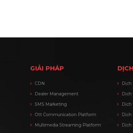
GIẢI PHÁP
DỊCH
CDN
Dịch
Dealer Management
Dịch
SMS Marketing
Dịch
Ott Communication Platform
Dịch
Multimedia Streaming Platform
Dịch