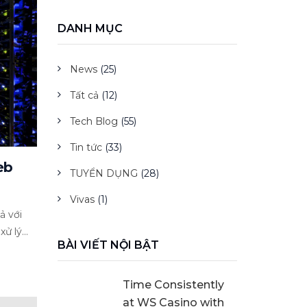
DANH MỤC
News
(25)
Tất cả
(12)
Tech Blog
(55)
Tin tức
(33)
eb
TUYỂN DỤNG
(28)
Vivas
(1)
ả với
 lý...
BÀI VIẾT NỘI BẬT
Time Consistently
at WS Casino with