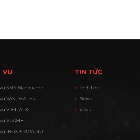
 VỤ
TIN TỨC
 vụ SMS Brandname
Tech blog
 vụ VAS DEALER
News
 vụ VIETTALK
Vivas
 vụ VGAME
 vụ IBOX + MRADIO