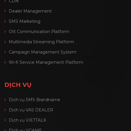
CDN
Dealer Management
SMS Marketing
Ott Communication Platform
Multimedia Streaming Platform
Campaign Management System
Wi-fi Service Management Platform
DỊCH VỤ
Dịch vụ SMS Brandname
Dịch vụ VAS DEALER
Dịch vụ VIETTALK
Dịch vụ VGAME