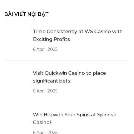
BÀI VIẾT NỘI BẬT
Time Consistently at WS Casino with
Exciting Profits
6 April, 2025
Visit Quickwin Casino to place
significant bets!
6 April, 2025
Win Big with Your Spins at Spinrise
Casino!
6 April, 2025