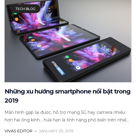
TECH BLOG
Những xu hướng smartphone nổi bật trong
2019
Màn hình gập lại được, hỗ trợ mạng 5G hay camera nhiều
hơn hai ống kính... hứa hẹn là tính năng phổ biến trên nhiề...
VIVAS EDITOR
JANUARY 29, 2019