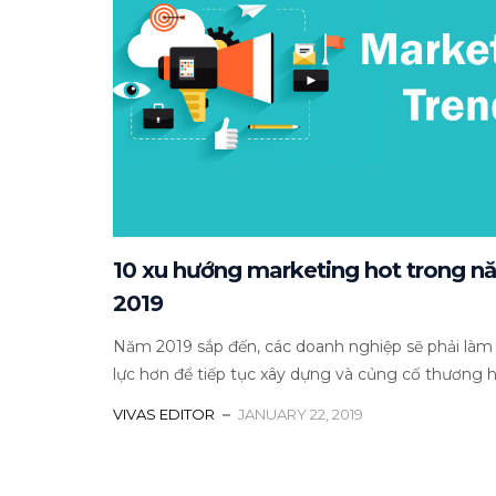
10 xu hướng marketing hot trong n
2019
Năm 2019 sắp đến, các doanh nghiệp sẽ phải làm 
lực hơn để tiếp tục xây dựng và củng cố thương hi
VIVAS EDITOR
JANUARY 22, 2019