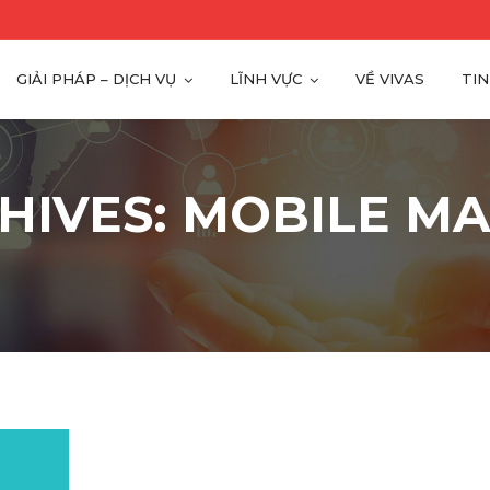
GIẢI PHÁP – DỊCH VỤ
LĨNH VỰC
VỀ VIVAS
TIN
HIVES: MOBILE M