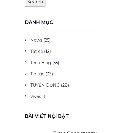
DANH MỤC
News
(25)
Tất cả
(12)
Tech Blog
(55)
Tin tức
(33)
TUYỂN DỤNG
(28)
Vivas
(1)
BÀI VIẾT NỘI BẬT