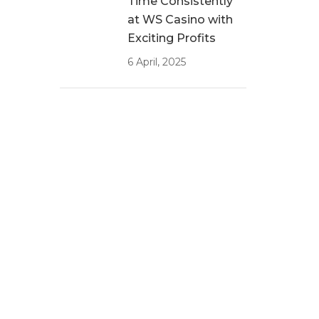
Time Consistently
at WS Casino with
Exciting Profits
6 April, 2025
Visit Quickwin
Casino to place
significant bets!
6 April, 2025
Win Big with Your
Spins at Spinrise
Casino!
6 April, 2025