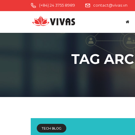
(+84) 24 3755 8989
contact@vivas.vn
TAG ARC
TECH BLOG