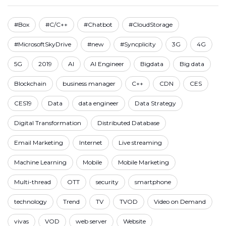
#Box
#C/C++
#Chatbot
#CloudStorage
#MicrosoftSkyDrive
#new
#Syncplicity
3G
4G
5G
2019
AI
AI Engineer
Bigdata
Big data
Blockchain
business manager
C++
CDN
CES
CES19
Data
data engineer
Data Strategy
Digital Transformation
Distributed Database
Email Marketing
Internet
Live streaming
Machine Learning
Mobile
Mobile Marketing
Multi-thread
OTT
security
smartphone
technology
Trend
TV
TVOD
Video on Demand
vivas
VOD
web server
Website