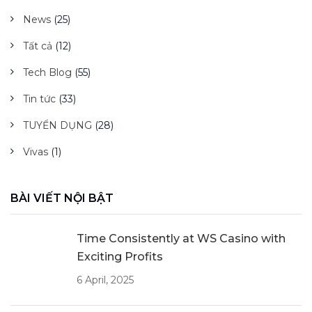
News
(25)
Tất cả
(12)
Tech Blog
(55)
Tin tức
(33)
TUYỂN DỤNG
(28)
Vivas
(1)
BÀI VIẾT NỘI BẬT
Time Consistently at WS Casino with
Exciting Profits
6 April, 2025