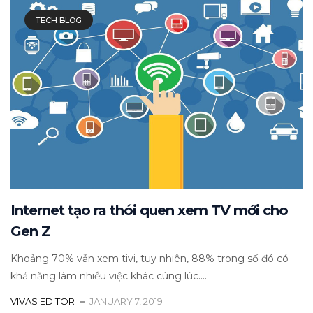
TECH BLOG
Internet tạo ra thói quen xem TV mới cho
Gen Z
Khoảng 70% vẫn xem tivi, tuy nhiên, 88% trong số đó có
khả năng làm nhiều việc khác cùng lúc....
VIVAS EDITOR
JANUARY 7, 2019