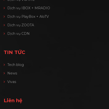
Dịch vụ IBOX + MRADIO
Dịch vụ PlayBox + AloTV
Dịch vụ ZOOTA
Dịch vụ CDN
TIN TỨC
Tech blog
News
Vivas
Liên hệ