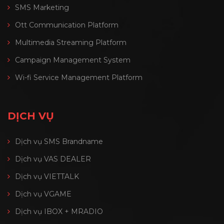
SMS Marketing
Ott Communication Platform
Multimedia Streaming Platform
Campaign Management System
Wi-fi Service Management Platform
DỊCH VỤ
Dịch vụ SMS Brandname
Dịch vụ VAS DEALER
Dịch vụ VIETTALK
Dịch vụ VGAME
Dịch vụ IBOX + MRADIO