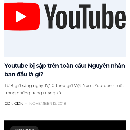
Youtube bị sập trên toàn cầu: Nguyên nhân
ban đầu là gì?
Từ 8 giờ sáng ngày 17/10 theo giờ Việt Nam, Youtube - một
trong những trang mạng xã...
CDN CDN
NOVEMBER 15, 2018