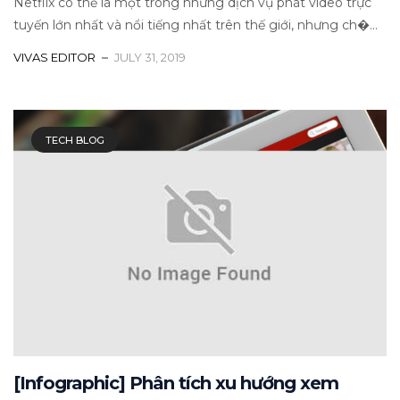
Netflix có thể là một trong những dịch vụ phát video trực
tuyến lớn nhất và nổi tiếng nhất trên thế giới, nhưng ch�...
VIVAS EDITOR
JULY 31, 2019
TECH BLOG
[Infographic] Phân tích xu hướng xem