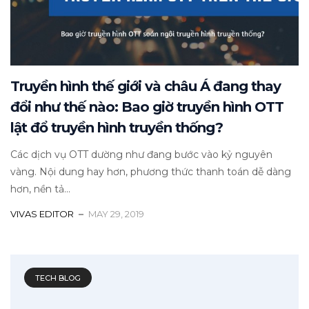
Truyền hình thế giới và châu Á đang thay
đổi như thế nào: Bao giờ truyền hình OTT
lật đổ truyền hình truyền thống?
Các dịch vụ OTT dường như đang bước vào kỷ nguyên
vàng. Nội dung hay hơn, phương thức thanh toán dễ dàng
hơn, nền tả...
VIVAS EDITOR
MAY 29, 2019
TECH BLOG