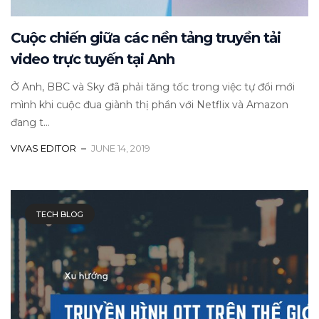
Cuộc chiến giữa các nền tảng truyền tải
video trực tuyến tại Anh
Ở Anh, BBC và Sky đã phải tăng tốc trong việc tự đổi mới
mình khi cuộc đua giành thị phần với Netflix và Amazon
đang t...
VIVAS EDITOR
JUNE 14, 2019
TECH BLOG