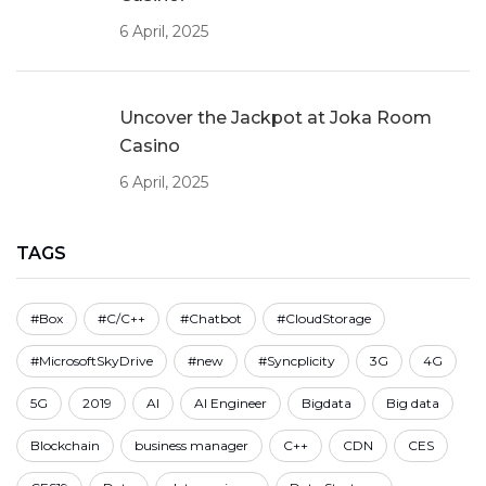
6 April, 2025
Uncover the Jackpot at Joka Room
Casino
6 April, 2025
TAGS
#Box
#C/C++
#Chatbot
#CloudStorage
#MicrosoftSkyDrive
#new
#Syncplicity
3G
4G
5G
2019
AI
AI Engineer
Bigdata
Big data
Blockchain
business manager
C++
CDN
CES