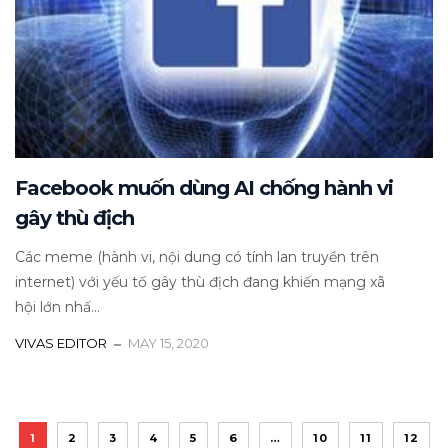
Facebook muốn dùng AI chống hành vi
gây thù địch
Các meme (hành vi, nội dung có tính lan truyền trên
internet) với yếu tố gây thù địch đang khiến mạng xã
hội lớn nhấ...
VIVAS EDITOR
MAY 15, 2020
1
2
3
4
5
6
…
10
11
12