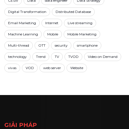
CES19
Data
data engineer
Data Strategy
Digital Transformation
Distributed Database
Email Marketing
Internet
Live streaming
Machine Learning
Mobile
Mobile Marketing
Multi-thread
OTT
security
smartphone
technology
Trend
TV
TVOD
Video on Demand
vivas
VOD
web server
Website
GIẢI PHÁP