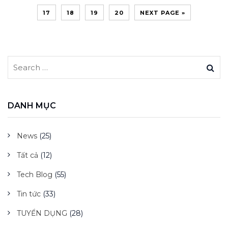
17
18
19
20
NEXT PAGE »
DANH MỤC
News
(25)
Tất cả
(12)
Tech Blog
(55)
Tin tức
(33)
TUYỂN DỤNG
(28)