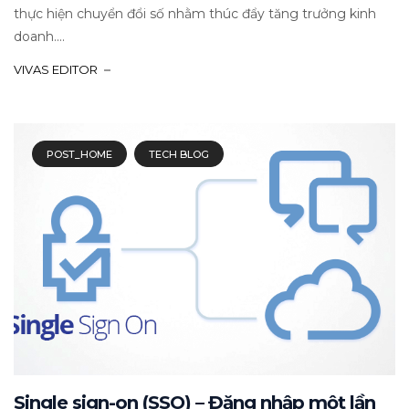
thực hiện chuyển đổi số nhằm thúc đẩy tăng trưởng kinh
doanh....
VIVAS EDITOR
POST_HOME
TECH BLOG
Single sign-on (SSO) – Đăng nhập một lần