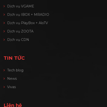
Dịch vụ VGAME
Dịch vụ IBOX + MRADIO
Dịch vụ PlayBox + AloTV
Dịch vụ ZOOTA
Dịch vụ CDN
TIN TỨC
Tech blog
News
Vivas
Liên hệ