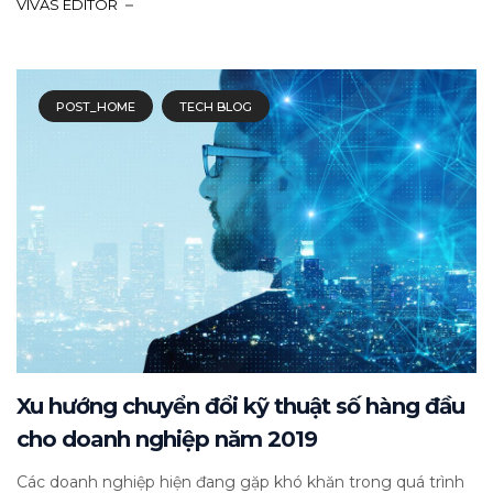
VIVAS EDITOR
POST_HOME
TECH BLOG
Xu hướng chuyển đổi kỹ thuật số hàng đầu
cho doanh nghiệp năm 2019
Các doanh nghiệp hiện đang gặp khó khăn trong quá trình