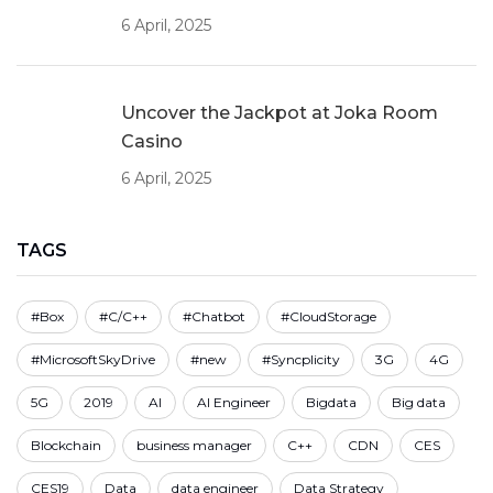
6 April, 2025
Uncover the Jackpot at Joka Room
Casino
6 April, 2025
TAGS
#Box
#C/C++
#Chatbot
#CloudStorage
#MicrosoftSkyDrive
#new
#Syncplicity
3G
4G
5G
2019
AI
AI Engineer
Bigdata
Big data
Blockchain
business manager
C++
CDN
CES
CES19
Data
data engineer
Data Strategy