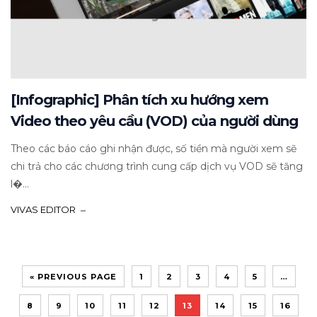
[Infographic] Phân tích xu hướng xem
Video theo yêu cầu (VOD) của người dùng
Theo các báo cáo ghi nhận được, số tiền mà người xem sẽ
chi trả cho các chương trình cung cấp dịch vụ VOD sẽ tăng
l�...
VIVAS EDITOR
« PREVIOUS PAGE
1
2
3
4
5
…
8
9
10
11
12
13
14
15
16