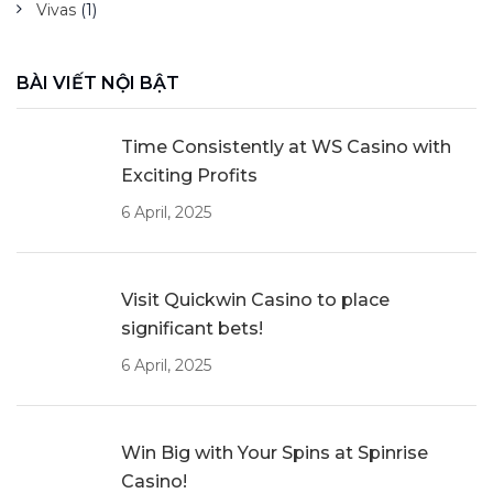
Vivas
(1)
BÀI VIẾT NỘI BẬT
Time Consistently at WS Casino with
Exciting Profits
6 April, 2025
Visit Quickwin Casino to place
significant bets!
6 April, 2025
Win Big with Your Spins at Spinrise
Casino!