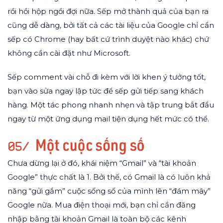
rồi hồi hộp ngồi đợi nữa. Sếp mở thành quả của bạn ra
cũng dễ dàng, bởi tất cả các tài liệu của Google chỉ cần
sếp có Chrome (hay bất cứ trình duyệt nào khác) chứ
không cần cài đặt như Microsoft.
Sếp comment vài chỗ đi kèm với lời khen ý tưởng tốt,
bạn vào sửa ngay lập tức để sếp gửi tiếp sang khách
hàng. Một tác phong nhanh nhẹn và tập trung bắt đầu
ngay từ một ứng dụng mail tiện dụng hết mức có thể.
Chưa dừng lại ở đó, khái niệm “Gmail” và “tài khoản
Google” thực chất là 1. Bởi thế, có Gmail là có luôn khả
năng “gửi gắm” cuộc sống số của mình lên “đám mây”
Google nữa. Mua điện thoại mới, bạn chỉ cần đăng
nhập bằng tài khoản Gmail là toàn bộ các kênh