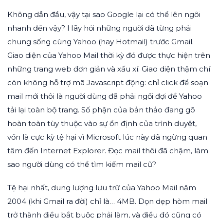
Không dẫn đầu, vậy tại sao Google lại có thể lên ngôi
nhanh đến vậy? Hãy hỏi những người đã từng phải
chung sống cùng Yahoo (hay Hotmail) trước Gmail.
Giao diện của Yahoo Mail thời kỳ đó được thực hiện trên
những trang web đơn giản và xấu xí. Giao diện thậm chí
còn không hỗ trợ mã Javascript động: chỉ click để soạn
mail mới thôi là người dùng đã phải ngồi đợi để Yahoo
tải lại toàn bộ trang. Số phận của bản thảo đang gõ
hoàn toàn tùy thuộc vào sự ổn định của trình duyệt,
vốn là cực kỳ tệ hại vì Microsoft lúc này đã ngừng quan
tâm đến Internet Explorer. Đọc mail thôi đã chậm, làm
sao người dùng có thể tìm kiếm mail cũ?
Tệ hại nhất, dung lượng lưu trữ của Yahoo Mail năm
2004 (khi Gmail ra đời) chỉ là… 4MB. Dọn dẹp hòm mail
trở thành điều bắt buộc phải làm, và điều đó cũng có