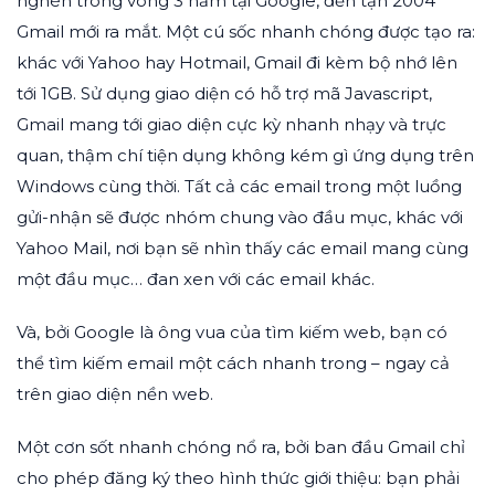
nghén trong vòng 3 năm tại Google, đến tận 2004
Gmail mới ra mắt. Một cú sốc nhanh chóng được tạo ra:
khác với Yahoo hay Hotmail, Gmail đi kèm bộ nhớ lên
tới 1GB. Sử dụng giao diện có hỗ trợ mã Javascript,
Gmail mang tới giao diện cực kỳ nhanh nhạy và trực
quan, thậm chí tiện dụng không kém gì ứng dụng trên
Windows cùng thời. Tất cả các email trong một luồng
gửi-nhận sẽ được nhóm chung vào đầu mục, khác với
Yahoo Mail, nơi bạn sẽ nhìn thấy các email mang cùng
một đầu mục… đan xen với các email khác.
Và, bởi Google là ông vua của tìm kiếm web, bạn có
thể tìm kiếm email một cách nhanh trong – ngay cả
trên giao diện nền web.
Một cơn sốt nhanh chóng nổ ra, bởi ban đầu Gmail chỉ
cho phép đăng ký theo hình thức giới thiệu: bạn phải