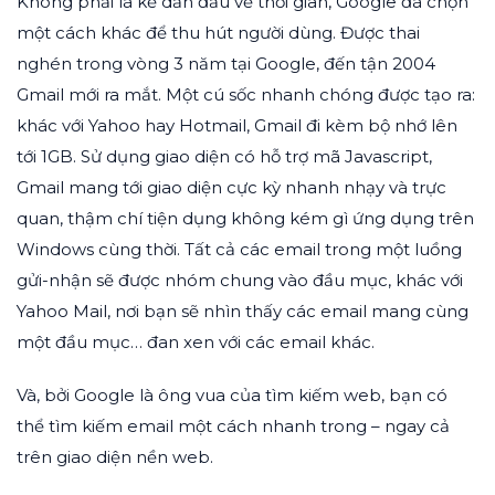
Không phải là kẻ dẫn đầu về thời gian, Google đã chọn
một cách khác để thu hút người dùng. Được thai
nghén trong vòng 3 năm tại Google, đến tận 2004
Gmail mới ra mắt. Một cú sốc nhanh chóng được tạo ra:
khác với Yahoo hay Hotmail, Gmail đi kèm bộ nhớ lên
tới 1GB. Sử dụng giao diện có hỗ trợ mã Javascript,
Gmail mang tới giao diện cực kỳ nhanh nhạy và trực
quan, thậm chí tiện dụng không kém gì ứng dụng trên
Windows cùng thời. Tất cả các email trong một luồng
gửi-nhận sẽ được nhóm chung vào đầu mục, khác với
Yahoo Mail, nơi bạn sẽ nhìn thấy các email mang cùng
một đầu mục… đan xen với các email khác.
Và, bởi Google là ông vua của tìm kiếm web, bạn có
thể tìm kiếm email một cách nhanh trong – ngay cả
trên giao diện nền web.