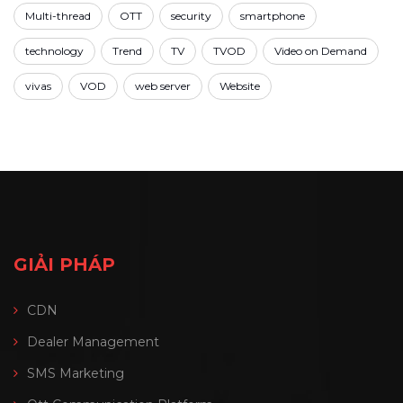
Multi-thread
OTT
security
smartphone
technology
Trend
TV
TVOD
Video on Demand
vivas
VOD
web server
Website
GIẢI PHÁP
CDN
Dealer Management
SMS Marketing