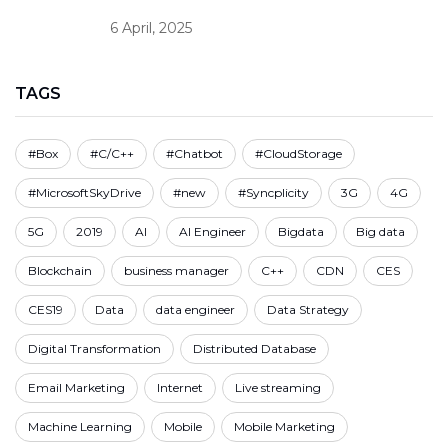
6 April, 2025
TAGS
#Box
#C/C++
#Chatbot
#CloudStorage
#MicrosoftSkyDrive
#new
#Syncplicity
3G
4G
5G
2019
AI
AI Engineer
Bigdata
Big data
Blockchain
business manager
C++
CDN
CES
CES19
Data
data engineer
Data Strategy
Digital Transformation
Distributed Database
Email Marketing
Internet
Live streaming
Machine Learning
Mobile
Mobile Marketing