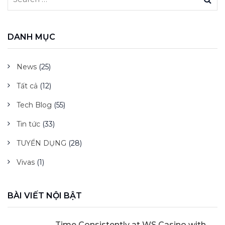
DANH MỤC
News
(25)
Tất cả
(12)
Tech Blog
(55)
Tin tức
(33)
TUYỂN DỤNG
(28)
Vivas
(1)
BÀI VIẾT NỘI BẬT
Time Consistently at WS Casino with