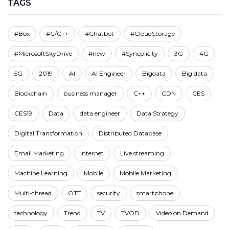
TAGS
#Box
#C/C++
#Chatbot
#CloudStorage
#MicrosoftSkyDrive
#new
#Syncplicity
3G
4G
5G
2019
AI
AI Engineer
Bigdata
Big data
Blockchain
business manager
C++
CDN
CES
CES19
Data
data engineer
Data Strategy
Digital Transformation
Distributed Database
Email Marketing
Internet
Live streaming
Machine Learning
Mobile
Mobile Marketing
Multi-thread
OTT
security
smartphone
technology
Trend
TV
TVOD
Video on Demand