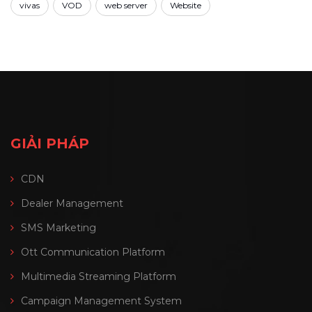
vivas
VOD
web server
Website
GIẢI PHÁP
CDN
Dealer Management
SMS Marketing
Ott Communication Platform
Multimedia Streaming Platform
Campaign Management System