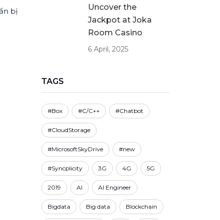
Uncover the
ẩn bị
Jackpot at Joka
Room Casino
6 April, 2025
TAGS
#Box
#C/C++
#Chatbot
#CloudStorage
#MicrosoftSkyDrive
#new
#Syncplicity
3G
4G
5G
2019
AI
AI Engineer
Bigdata
Big data
Blockchain