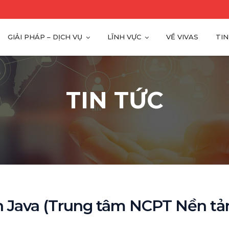
GIẢI PHÁP – DỊCH VỤ
LĨNH VỰC
VỀ VIVAS
TIN
TIN TỨC
nh Java (Trung tâm NCPT Nền tả