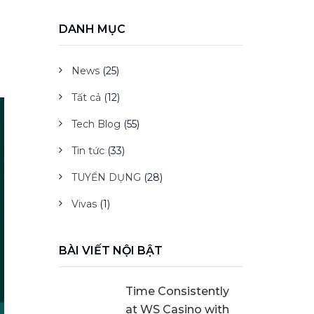
DANH MỤC
News
(25)
Tất cả
(12)
Tech Blog
(55)
Tin tức
(33)
TUYỂN DỤNG
(28)
Vivas
(1)
BÀI VIẾT NỘI BẬT
Time Consistently
at WS Casino with