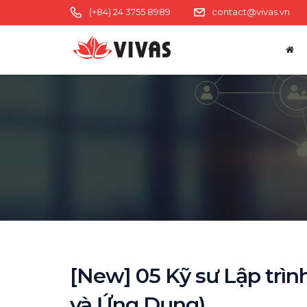
(+84) 24 3755 8989
contact@vivas.vn
[New] 05 Kỹ sư Lập trì
và Ứng Dụng)