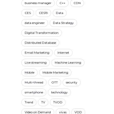
business manager
C++
CDN
CES
CES19
Data
data engineer
Data Strategy
Digital Transformation
Distributed Database
Email Marketing
Internet
Live streaming
Machine Learning
Mobile
Mobile Marketing
Multi-thread
OTT
security
smartphone
technology
Trend
TV
TVOD
Video on Demand
vivas
VOD