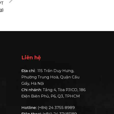
PT
g)
Liên hệ
Địa chỉ:
115 Trần Duy Hưng,
Phường Trung Hoà, Quận Cầu
Giấy, Hà Nội
Chi nhánh:
Tầng 4, Tòa PJICO, 186
Điện Biên Phủ, P6, Q3, TPHCM
Hotline:
(+84) 24 3755 8989
Điện thoại:
(+84) 24 37481189