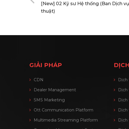
[New] 02 Kỹ sư Hệ thống (Ban Dịch v
thuật)
GIẢI PHÁP
DỊCH
CDN
Dịch
Dealer Management
Dịch
SMS Marketing
Dịch
Ott Communication Platform
Dịch
Multimedia Streaming Platform
Dịch