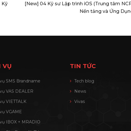
ụ Kỹ
[New] 04 Kỹ sư Lập trình iOS (Trung tâm NC
Nền tảng và Ứng Dụn
 VỤ
TIN TỨC
 vụ SMS Brandname
Tech blog
 vụ VAS DEALER
News
 vụ VIETTALK
Vivas
 vụ VGAME
 vụ IBOX + MRADIO