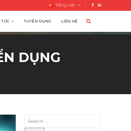
Tiếng Việt
 TỨC
TUYỂN DỤNG
LIÊN HỆ
ỂN DỤNG