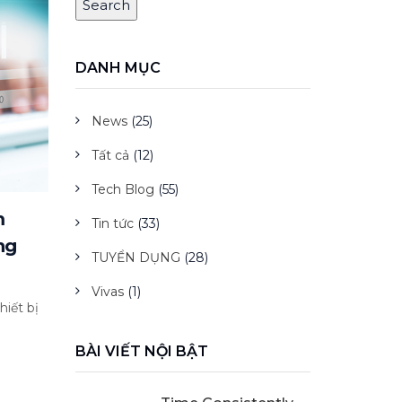
DANH MỤC
News
(25)
Tất cả
(12)
Tech Blog
(55)
m
Tin tức
(33)
ng
TUYỂN DỤNG
(28)
Vivas
(1)
hiết bị
BÀI VIẾT NỘI BẬT