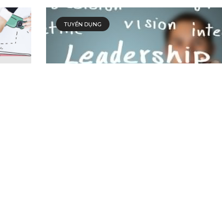
TUYỂN DỤNG
 (BA)
03 Quản lý Chiến lược Sản phẩm
ề sản
Bao quát toàn bộ hoạt động của sản phẩm/ dịch v
mình quản lý...
VIVAS EDITOR