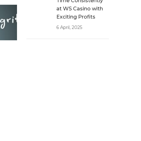
Time Consistently
at WS Casino with
Exciting Profits
6 April, 2025
Visit Quickwin
Casino to place
significant bets!
6 April, 2025
Win Big with Your
ụ do
Spins at Spinrise
Casino!
6 April, 2025