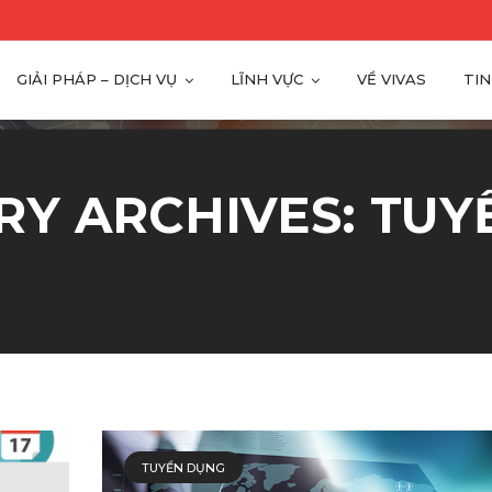
GIẢI PHÁP – DỊCH VỤ
LĨNH VỰC
VỀ VIVAS
TIN
RY ARCHIVES: TUY
TUYỂN DỤNG