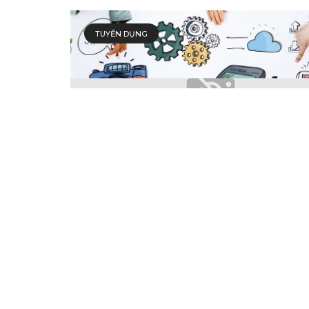
TUYỂN DỤNG
05 Chuyên viên Phát triển Sản phẩm
Tìm kiếm, thu thập thông tin, phân tích yêu cầu v
phẩm của khách hàng...
VIVAS EDITOR