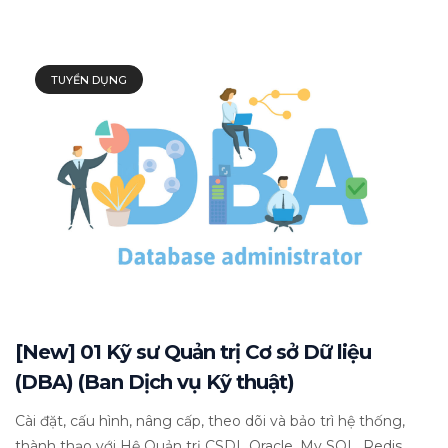
TUYỂN DỤNG
[New] 01 Kỹ sư Quản trị Cơ sở Dữ liệu
(DBA) (Ban Dịch vụ Kỹ thuật)
Cài đặt, cấu hình, nâng cấp, theo dõi và bảo trì hệ thống,
thành thạo với Hệ Quản trị CSDL Oracle, My SQL, Redis, ......