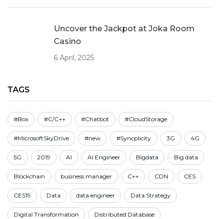
Uncover the Jackpot at Joka Room
Casino
6 April, 2025
TAGS
#Box
#C/C++
#Chatbot
#CloudStorage
#MicrosoftSkyDrive
#new
#Syncplicity
3G
4G
5G
2019
AI
AI Engineer
Bigdata
Big data
Blockchain
business manager
C++
CDN
CES
CES19
Data
data engineer
Data Strategy
Digital Transformation
Distributed Database