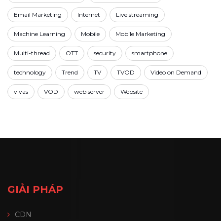
Email Marketing
Internet
Live streaming
Machine Learning
Mobile
Mobile Marketing
Multi-thread
OTT
security
smartphone
technology
Trend
TV
TVOD
Video on Demand
vivas
VOD
web server
Website
GIẢI PHÁP
CDN