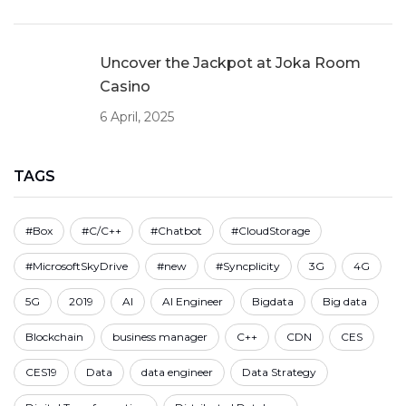
Uncover the Jackpot at Joka Room
Casino
6 April, 2025
TAGS
#Box
#C/C++
#Chatbot
#CloudStorage
#MicrosoftSkyDrive
#new
#Syncplicity
3G
4G
5G
2019
AI
AI Engineer
Bigdata
Big data
Blockchain
business manager
C++
CDN
CES
CES19
Data
data engineer
Data Strategy