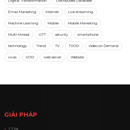
Digital Transformation
Distributed Database
Email Marketing
Internet
Live streaming
Machine Learning
Mobile
Mobile Marketing
Multi-thread
OTT
security
smartphone
technology
Trend
TV
TVOD
Video on Demand
vivas
VOD
web server
Website
GIẢI PHÁP
CDN