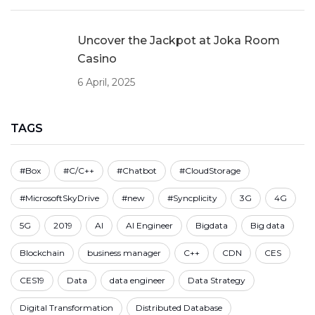
Uncover the Jackpot at Joka Room
Casino
6 April, 2025
TAGS
#Box
#C/C++
#Chatbot
#CloudStorage
#MicrosoftSkyDrive
#new
#Syncplicity
3G
4G
5G
2019
AI
AI Engineer
Bigdata
Big data
Blockchain
business manager
C++
CDN
CES
CES19
Data
data engineer
Data Strategy
Digital Transformation
Distributed Database