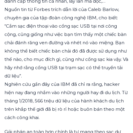
đánh cắp thông tin cá nhân, lây lan mã độc,…
Nguồn tin từ Forbes trích dẫn lời của Caleb Barlow,
chuyên gia của tập đoàn công nghệ IBM, cho biết:
“Cắm sạc điện thoại vào cổng sạc USB tại nơi công
cộng, cũng giống như việc bạn tìm thấy một chiếc bàn
chải đánh răng ven đường và nhét nó vào miệng. Bạn
không thể biết chiếc bàn chải đó đã được sử dụng như
thế nào, cho mục đích gì, cũng như cổng sạc kia vậy. Và
hãy nhớ rằng cổng USB tại trạm sạc có thể truyền tải
dữ liệu”.
Nghiên cứu gần đây của IBM đã chỉ ra rằng, hacker
hiện nay đang nhắm vào những người hay đi du lịch. Từ
tháng 1/2018, 566 triệu dữ liệu của hành khách du lịch
trên khắp thế giới đã bị rò rỉ hoặc buôn bán theo một
cách công khai.
Giải pháp an toàn hơn chính là tự mang theo sạc dự