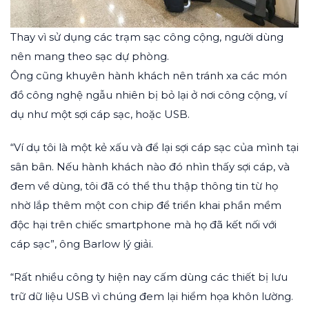
Thay vì sử dụng các trạm sạc công cộng, người dùng
nên mang theo sạc dự phòng.
Ông cũng khuyên hành khách nên tránh xa các món
đồ công nghệ ngẫu nhiên bị bỏ lại ở nơi công cộng, ví
dụ như một sợi cáp sạc, hoặc USB.
“Ví dụ tôi là một kẻ xấu và để lại sợi cáp sạc của mình tại
sân bân. Nếu hành khách nào đó nhìn thấy sợi cáp, và
đem về dùng, tôi đã có thể thu thập thông tin từ họ
nhờ lắp thêm một con chip để triển khai phần mềm
độc hại trên chiếc smartphone mà họ đã kết nối với
cáp sạc”, ông Barlow lý giải.
“Rất nhiều công ty hiện nay cấm dùng các thiết bị lưu
trữ dữ liệu USB vì chúng đem lại hiểm họa khôn lường.