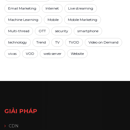
Email Marketing
Internet
Live streaming
Machine Learning
Mobile
Mobile Marketing
Multi-thread
OTT
security
smartphone
technology
Trend
TV
TVOD
Video on Demand
vivas
VOD
web server
Website
GIẢI PHÁP
CDN