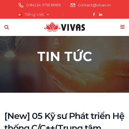
(+84) 24 3755 8989
contact@vivas.vn
Tiếng Việt
TIN TỨC
[New] 05 Kỹ sư Phát triển Hệ
thống C/C++(Trung tâm