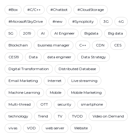
#Box
#C/C++
#Chatbot
#CloudStorage
#MicrosoftSkyDrive
#new
#Syncplicity
3G
4G
5G
2019
AI
AI Engineer
Bigdata
Big data
Blockchain
business manager
C++
CDN
CES
CES19
Data
data engineer
Data Strategy
Digital Transformation
Distributed Database
Email Marketing
Internet
Live streaming
Machine Learning
Mobile
Mobile Marketing
Multi-thread
OTT
security
smartphone
technology
Trend
TV
TVOD
Video on Demand
vivas
VOD
web server
Website