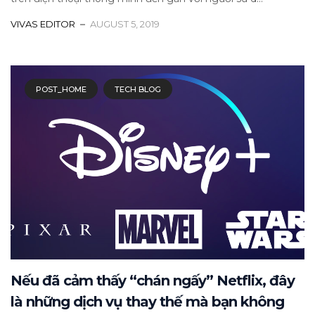
VIVAS EDITOR
AUGUST 5, 2019
POST_HOME
TECH BLOG
Nếu đã cảm thấy “chán ngấy” Netflix, đây
là những dịch vụ thay thế mà bạn không