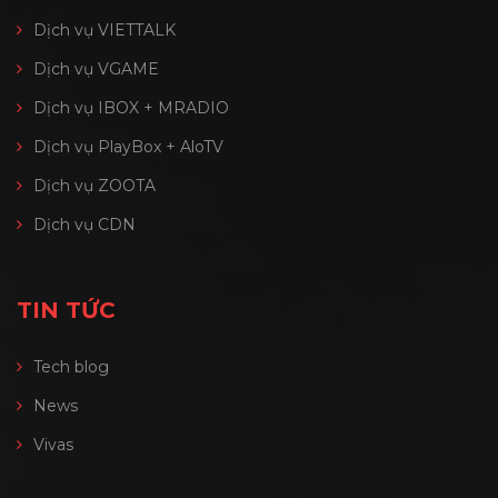
Dịch vụ VIETTALK
Dịch vụ VGAME
Dịch vụ IBOX + MRADIO
Dịch vụ PlayBox + AloTV
Dịch vụ ZOOTA
Dịch vụ CDN
TIN TỨC
Tech blog
News
Vivas