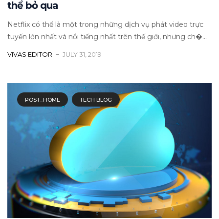
thể bỏ qua
Netflix có thể là một trong những dịch vụ phát video trực
tuyến lớn nhất và nổi tiếng nhất trên thế giới, nhưng ch�...
VIVAS EDITOR
JULY 31, 2019
POST_HOME
TECH BLOG